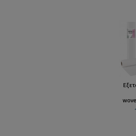
Εξετ
wove
68