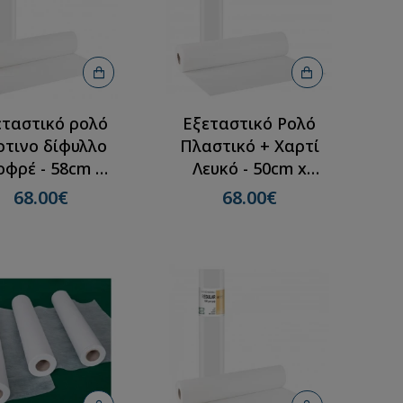
Εξεταστικό ρολό
Εξεταστικό ρολό no
Πλαστικό + Χαρτί
woven λευκό
Θερμοκόλληση -
50cmX70m(12 ρολλά
68cm x 50m(12
εταστικό ρολό
Εξεταστικό Ρολό
65.00€
ρολλά)
ρτινο δίφυλλο
Πλαστικό + Χαρτί
90.72€
οφρέ - 58cm x
Λευκό - 50cm x
0m(12 ρολλά)
50m(12 ρολλά)
68.00€
68.00€