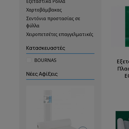
Εξεταστικά Ρολλά
Χαρτοβάμβακας
Σεντόνια προστασίας σε
φύλλα
Χειροπετσέτες επαγγελματικές
Κατασκευαστές
BOURNAS
Εξετ
Πλα
Νέες Αφίξεις
E
50