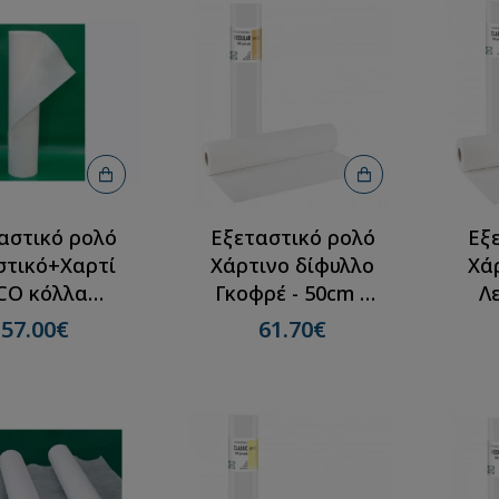
αστικό ρολό
Εξεταστικό ρολό
Εξ
στικό+Χαρτί
Χάρτινο δίφυλλο
Χά
CO κόλλα
Γκοφρέ - 50cm x
Λ
cmX50m (12
50m(12 ρολλά)
5
57.00€
61.70€
ρολλά)