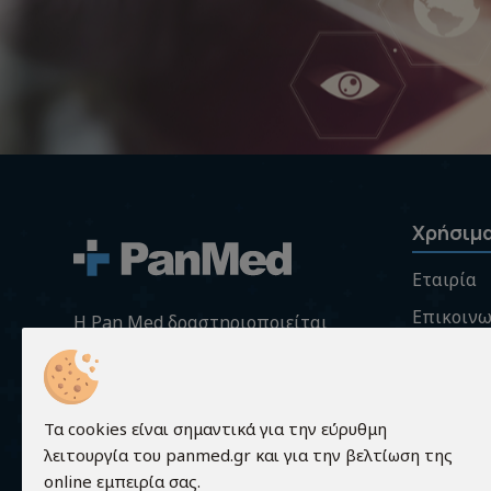
Χρήσιμ
Εταιρία
Επικοινω
H Pan Med δραστηριοποιείται
στο χώρο της υγείας και της
Σύγκριση
κατοίκον νοσηλείας με
Όροι χρ
εξειδίκευση στον εξοπλισμό
Προστασ
Τα cookies είναι σημαντικά για την εύρυθμη
ιατροτεχνολογικού υλικού, στα
λειτουργία του panmed.gr και για την βελτίωση της
ορθοπεδικά είδη και βοηθήματα
Πληροφορ
online εμπειρία σας.
όπως επίσης και στις