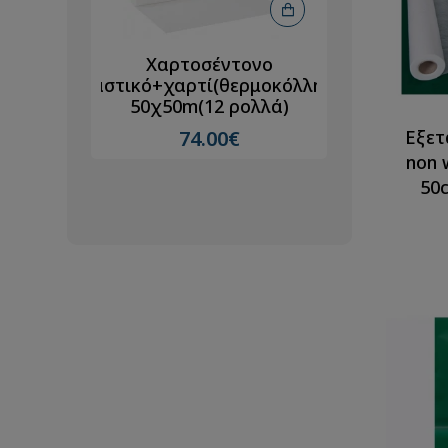
ολό
Χαρτοσέντονο
Εξετα
τί
Πλαστικό+χαρτί(θερμοκόλληση)
Πλαστ
50χ50m(12 ρολλά)
Θερμ
λλά)
58cm
Εξετ
74.00€
non 
50