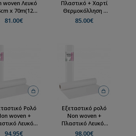
 woven Λευκό
Πλαστικό + Χαρτί
8cm x 70m(12
Θερμοκόλληση -
ρολλά)
58cm x 50m(12
81.00€
85.00€
ρολλά)
εταστικό Ρολό
Εξεταστικό ρολό
on woven +
Non woven +
στικό Λευκό -
Πλαστικό Λευκό -
0cm x 50m(12
58cm x 50m (12
94.95€
98.00€