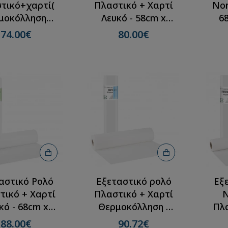
τικό+χαρτί(
Πλαστικό + Χαρτί
Non
μοκόλληση)
Λευκό - 58cm x
6
0χ50m(12
50m(12 ρολλά)
74.00€
80.00€
ρολλά)
αστικό Ρολό
Εξεταστικό ρολό
Εξ
τικό + Χαρτί
Πλαστικό + Χαρτί
N
κό - 68cm x
Θερμοκόλληση -
Πλα
(12 ρολλά)
68cm x 50m(12
5
88.00€
90.72€