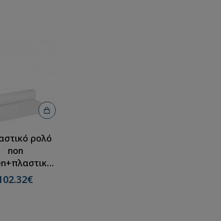
ρολλά)
αστικό ρολό
non
n+πλαστικό
λευκό
102.32€
cmX50m(12
ρολλά)