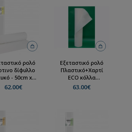
εταστικό ρολό
Εξεταστικό ρολό
ρτινο δίφυλλο
Πλαστικό+Χαρτί
ευκό - 50cm x
ECO κόλλα
0m(12 ρολλά)
58cmX50m(12
62.00€
63.00€
ρολλά)