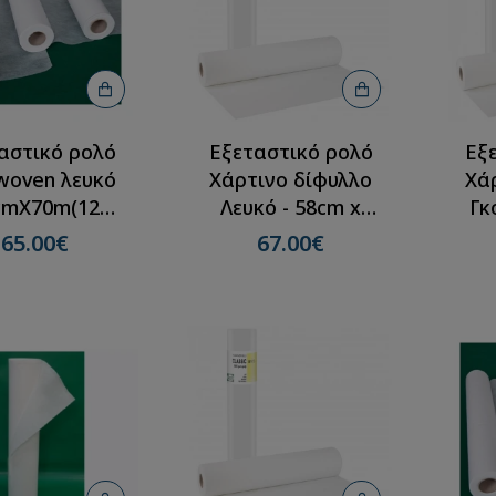
στικό Ρολό
Εξεταστικό ρολό non
ικό + Χαρτί
woven λευκό
οκόλληση -
58cmX70m(12 ρολλά)
 x 50m(12
αστικό ρολό
Εξεταστικό ρολό
Εξ
73.00€
ρολλά)
woven λευκό
Χάρτινο δίφυλλο
Χά
85.00€
cmX70m(12
Λευκό - 58cm x
Γκ
ρολλά)
50m(12 ρολλά)
5
65.00€
67.00€