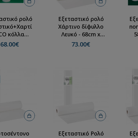
αστικό ρολό
Εξεταστικό ρολό
Εξ
στικό+Χαρτί
Χάρτινο δίφυλλο
no
CO κόλλα
Λευκό - 68cm x
5
cmX50m(12
50m(12 ρολλά)
68.00€
73.00€
ρολλά)
τοσέντονο
Εξεταστικό Ρολό
Εξ