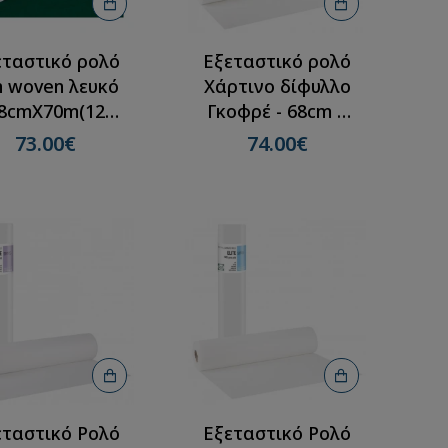
εταστικό ρολό
Εξεταστικό ρολό
n woven λευκό
Χάρτινο δίφυλλο
8cmX70m(12
Γκοφρέ - 68cm x
ρολλά)
50m(12 ρολλά)
73.00€
74.00€
εταστικό Ρολό
Εξεταστικό Ρολό