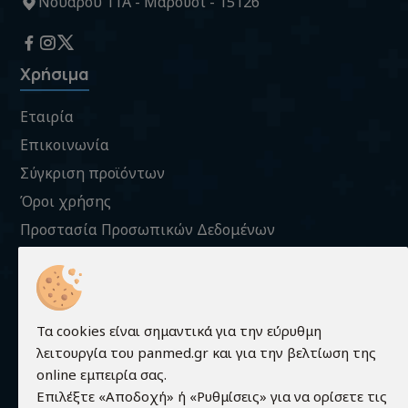
Νουάρου 11Α - Μαρούσι - 15126
Χρήσιμα
Εταιρία
Επικοινωνία
Σύγκριση προϊόντων
Όροι χρήσης
Προστασία Προσωπικών Δεδομένων
Πληροφορίες Cookies
Πληροφορίες
Τρόποι Παραγγελίας
Τα cookies είναι σημαντικά για την εύρυθμη
Τρόποι Πληρωμής
λειτουργία του panmed.gr και για την βελτίωση της
online εμπειρία σας.
Τρόποι Αποστολής
Επιλέξτε «Αποδοχή» ή «Ρυθμίσεις» για να ορίσετε τις
Εγγύηση - Επιστροφές