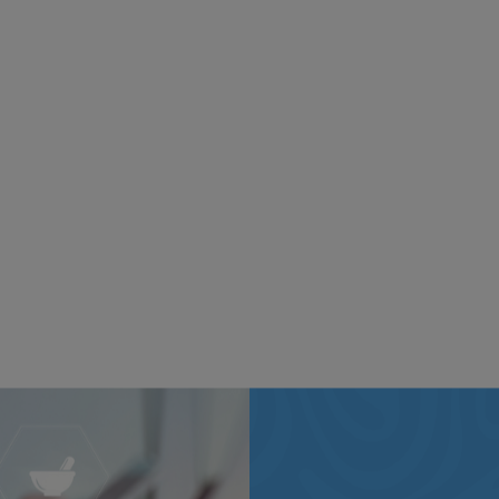
σοπίεστρα
Γλωσσοπίεστρα
ξύλινα
ξύλινα μή
τειρωμένα
αποστειρωμένα
100τεμ)
(100τεμ)
2.85€
1.80€