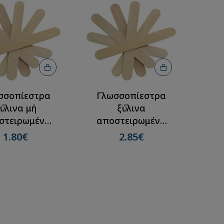
σσοπίεστρα
Γλωσσοπίεστρα
ύλινα μή
ξύλινα
στειρωμένα
αποστειρωμένα
(100τεμ)
(100τεμ)
1.80€
2.85€