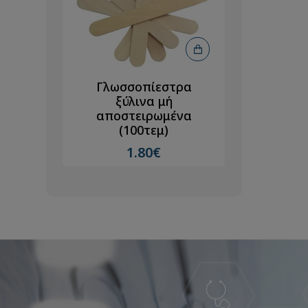
ρα
Γλωσσοπίεστρα
Γλωσ
ξύλινα μή
να
αποστειρωμένα
αποσ
(100τεμ)
(
1.80€