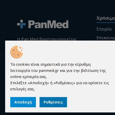
Χρήσιμ
Εταιρία
Επικοινω
H Pan Med δραστηριοποιείται
στο χώρο της υγείας και της
Σύγκριση
κατοίκον νοσηλείας με
Όροι χρ
εξειδίκευση στον εξοπλισμό
Προστασ
Τα cookies είναι σημαντικά για την εύρυθμη
ιατροτεχνολογικού υλικού, στα
λειτουργία του panmed.gr και για την βελτίωση της
ορθοπεδικά είδη και βοηθήματα
Πληροφορ
online εμπειρία σας.
όπως επίσης και στις
Επιλέξτε «Αποδοχή» ή «Ρυθμίσεις» για να ορίσετε τις
διαγνωστικές συσκευές.
επιλογές σας.
Αποδοχή
Ρυθμίσεις