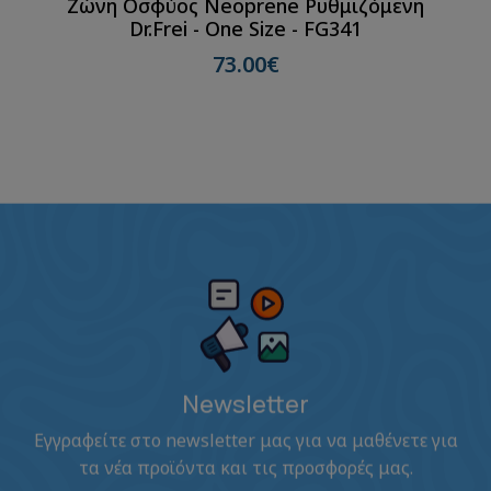
Ζώνη Οσφύος Νeoprene Ρυθμιζόμενη
Dr.Frei - One Size - FG341
73.00€
Newsletter
Εγγραφείτε στο newsletter μας για να μαθένετε για
τα νέα προϊόντα και τις προσφορές μας.