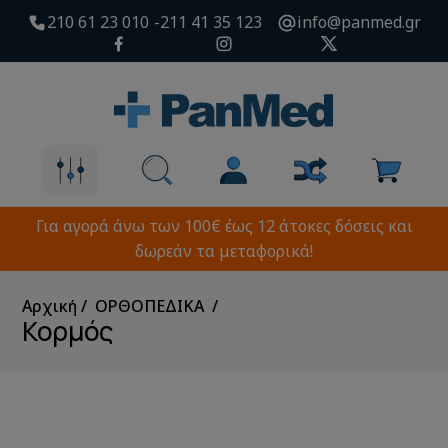
210 61 23 010
211 41 35 123
info@panmed.gr
Για αγορά άνω των 100€ έως 12 άτοκες δόσεις και
δωρεάν τα μεταφορικά!
Αρχική
ΟΡΘΟΠΕΔΙΚΑ
Κορμός