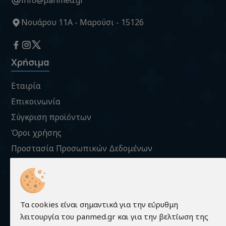
info@panmed.gr
Νουάρου 11Α - Μαρούσι - 15126
Χρήσιμα
Εταιρία
Επικοινωνία
Σύγκριση προϊόντων
Όροι χρήσης
Προστασία Προσωπικών Δεδομένων
Πληροφορίες Cookies
Πληροφορίες
Τρόποι Παραγγελίας
Τα cookies είναι σημαντικά για την εύρυθμη
Τρόποι Πληρωμής
λειτουργία του panmed.gr και για την βελτίωση της