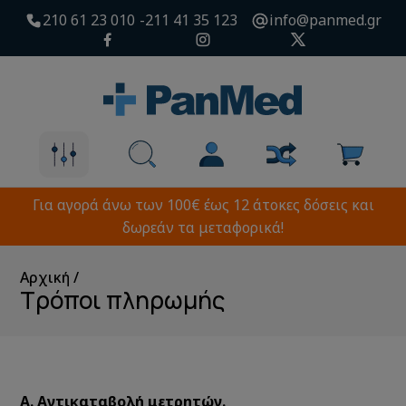
210 61 23 010
211 41 35 123
info@panmed.gr
Για αγορά άνω των 100€ έως 12 άτοκες δόσεις και
δωρεάν τα μεταφορικά!
Αρχική
Τρόποι πληρωμής
Α. Αντικαταβολή μετρητών.