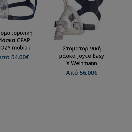
τοματορινική
Μάσκα CPAP
COZY mobiak
Στοματορινική
μάσκα Joyce Easy
Από 54.00€
X Weinmann
Από 56.00€