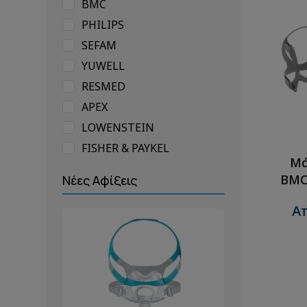
BMC
PHILIPS
SEFAM
YUWELL
RESMED
APEX
LOWENSTEIN
FISHER & PAYKEL
Μά
BMC
Νέες Αφίξεις
Απ