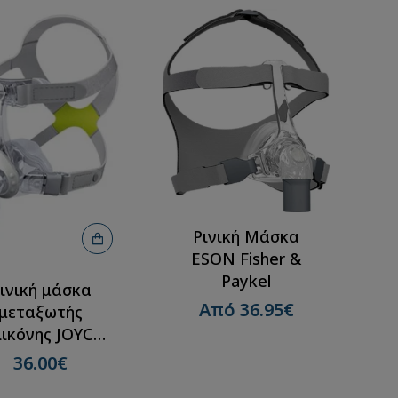
Ρινική Μάσκα
ESON Fisher &
Paykel
ινική μάσκα
Από 36.95€
μεταξωτής
λικόνης JOYCE
ONE Nasal-
36.00€
WEINMANN