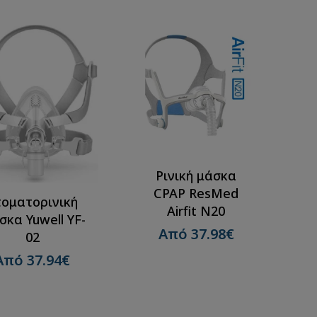
Στοματορινική
Ρινική Μάσκα CPAP
Μάσκα CPAP F6-BMC
Evora – Fisher &
Paykel
Από 59.00€
Από 65.00€
Ρινική μάσκα
CPAP ResMed
τοματορινική
Airfit N20
κα Yuwell YF-
Από 37.98€
02
Από 37.94€