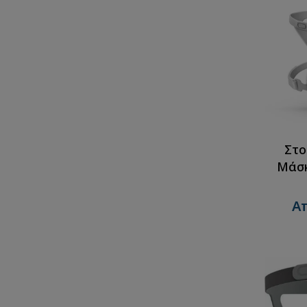
Στο
Μάσκ
Απ