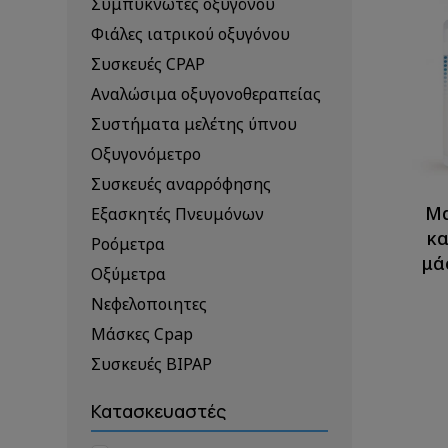
Συμπυκνωτές οξυγόνου
Φιάλες ιατρικού οξυγόνου
Συσκευές CPAP
Αναλώσιμα οξυγονοθεραπείας
Συστήματα μελέτης ύπνου
Οξυγονόμετρο
Συσκευές αναρρόφησης
Μα
Εξασκητές Πνευμόνων
κα
Ροόμετρα
μά
Οξύμετρα
Νεφελοποιητες
Μάσκες Cpap
Συσκευές BIPAP
Κατασκευαστές