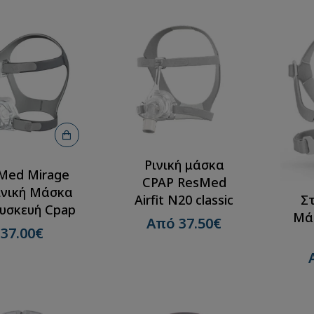
ατορινική
Στοματορινική
 CPAP Airfit
μάσκα CPAP
n Magnetic-
Loewenstein Lena
esMed
Από 115.00€
 110.00€
Ρινική μάσκα
Med Mirage
CPAP ResMed
ινική Μάσκα
Σ
Airfit N20 classic
Συσκευή Cpap
Μάσ
Από 37.50€
37.00€