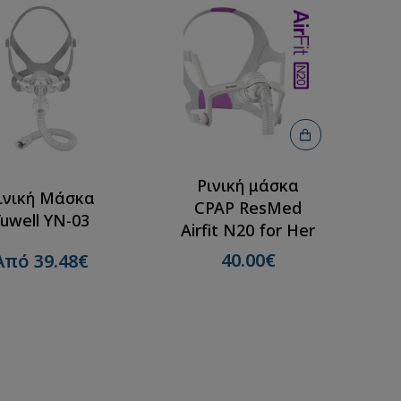
Ρινική μάσκα
ινική Μάσκα
CPAP ResMed
Yuwell YN-03
Airfit N20 for Her
40.00€
Από 39.48€