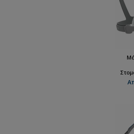
Μά
Στομ
Απ