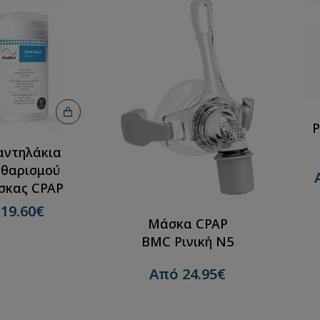
Ρ
ντηλάκια
θαρισμού
σκας CPAP
19.60€
Μάσκα CPAP
BMC Ρινική Ν5
Από 24.95€