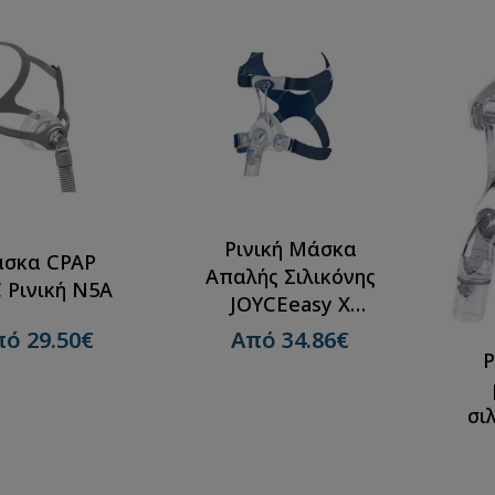
Ρινική Μάσκα
σκα CPAP
Απαλής Σιλικόνης
 Ρινική Ν5A
JOYCEeasy X
Lowenstein
ό 29.50€
Από 34.86€
Ρ
σι