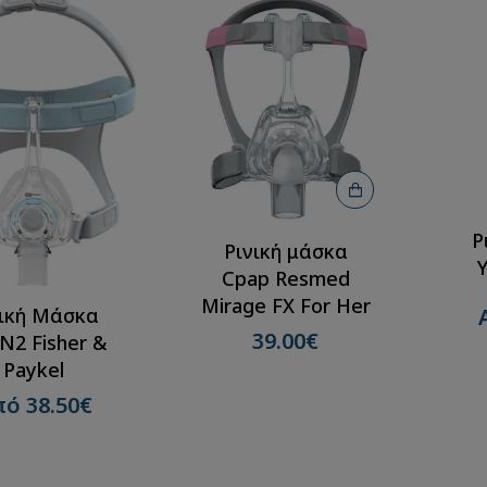
Ρ
Ρινική μάσκα
Cpap Resmed
Mirage FX For Her
νική Μάσκα
39.00€
isher &
Paykel
ό 38.50€