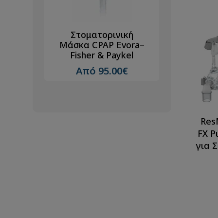
κή
Στοματορινική
Στομ
era-
Μάσκα CPAP Evora–
μάσκα
el
Fisher & Paykel
F20 No
R
€
Από 95.00€
Από
Res
FX Ρ
για 