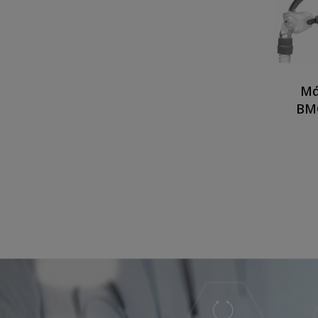
Μά
BMC