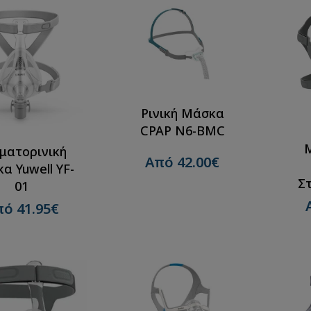
Ρινική Μάσκα
CPAP N6-BMC
ματορινική
Από 42.00€
α Yuwell YF-
Σ
01
ό 41.95€