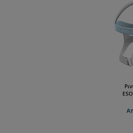
Ρι
ESON2 F
Απ