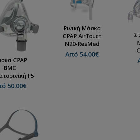
Ρινική Μάσκα
Σ
CPAP AirTouch
N20-ResMed
Από 54.00€
σκα CPAP
BMC
ατορινική F5
ό 50.00€