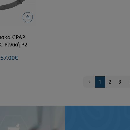
σκα CPAP
 Ρινική P2
57.00€
1
2
3