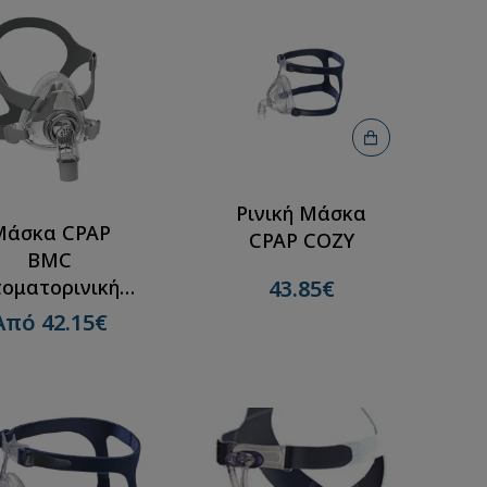
Ρινική Μάσκα
Μάσκα CPAP
CPAP COZY
BMC
τοματορινική
43.85€
F5A
Από 42.15€