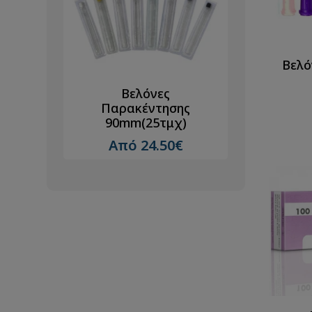
Βελό
Βελόνες
Παρακέντησης
100
Βελόν
90mm(25τμχ)
Από 24.50€