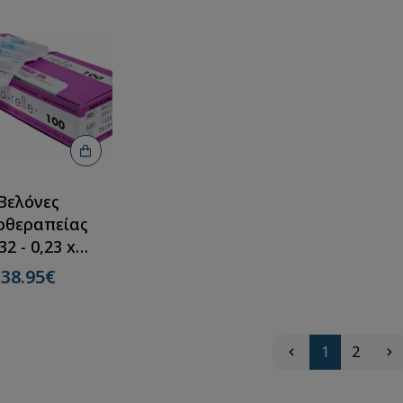
Βελόνες
οθεραπείας
32 - 0,23 x
m(100τμχ)
38.95€
1
2