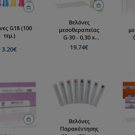
Βελόνες
νες G18 (100
μεσοθεραπείας
με
τεμ.)
G-30 - 0,30 x
12mm(100τμχ)
1
19.74€
ες G27 (100
Βελόνες G26 (100
3.20€
τεμ.)
τεμ.)
3.20€
3.20€
Βελόνες
Παρακέντησης